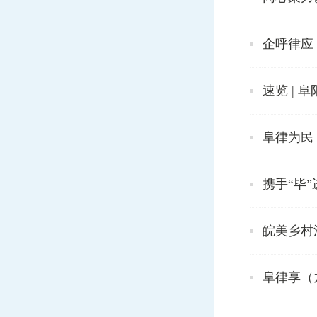
企呼律应
速览 | 
阜律为民
携手“毕”
皖美乡村
阜律享（